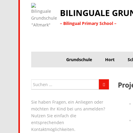
BILINGUALE GRU
– Bilingual Primary School –
Grundschule
Hort
Sc
Proj
Sie haben Fragen, ein Anliegen oder
möchten Ihr Kind bei uns anmelden?
Nutzen Sie einfach die
entsprechenden
Kontaktmöglichkeiten.