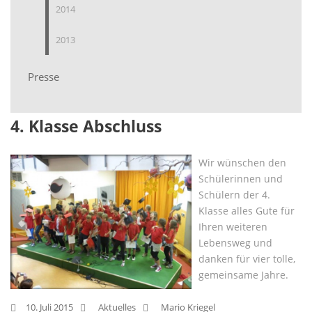
2014
2013
Presse
4. Klasse Abschluss
Wir wünschen den
Schülerinnen und
Schülern der 4.
Klasse alles Gute für
Ihren weiteren
Lebensweg und
danken für vier tolle,
gemeinsame Jahre.
10. Juli 2015
Aktuelles
Mario Kriegel