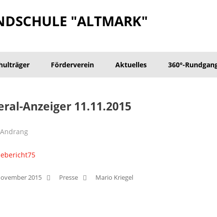
NDSCHULE "ALTMARK"
hulträger
Förderverein
Aktuelles
360°-Rundgan
ral-Anzeiger 11.11.2015
 Andrang
November 2015
Presse
Mario Kriegel