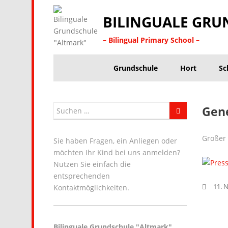
BILINGUALE GRU
– Bilingual Primary School –
Grundschule
Hort
Sc
Gene
Großer
Sie haben Fragen, ein Anliegen oder
möchten Ihr Kind bei uns anmelden?
Nutzen Sie einfach die
entsprechenden
11. 
Kontaktmöglichkeiten.
Bilinguale Grundschule "Altmark"