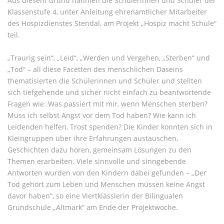
Aus diesem Grund nahmen die Schülerinnen und Schüler der
Klassenstufe 4, unter Anleitung ehrenamtlicher Mitarbeiter
des Hospizdienstes Stendal, am Projekt „Hospiz macht Schule“
teil.
„Traurig sein“, „Leid“, „Werden und Vergehen, „Sterben“ und
„Tod“ – all diese Facetten des menschlichen Daseins
thematisierten die Schülerinnen und Schüler und stellten
sich tiefgehende und sicher nicht einfach zu beantwortende
Fragen wie: Was passiert mit mir, wenn Menschen sterben?
Muss ich selbst Angst vor dem Tod haben? Wie kann ich
Leidenden helfen, Trost spenden? Die Kinder konnten sich in
Kleingruppen über ihre Erfahrungen austauschen,
Geschichten dazu hören, gemeinsam Lösungen zu den
Themen erarbeiten. Viele sinnvolle und sinngebende
Antworten wurden von den Kindern dabei gefunden – „Der
Tod gehört zum Leben und Menschen müssen keine Angst
davor haben“, so eine Viertklässlerin der Bilingualen
Grundschule „Altmark“ am Ende der Projektwoche.