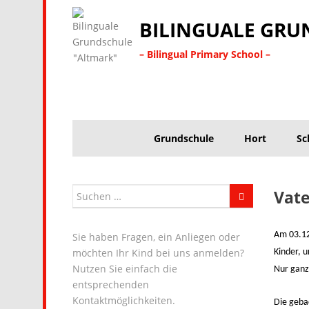
BILINGUALE GRU
– Bilingual Primary School –
Grundschule
Hort
Sc
Vate
Am 03.12
Sie haben Fragen, ein Anliegen oder
möchten Ihr Kind bei uns anmelden?
Kinder, 
Nutzen Sie einfach die
Nur ganz
entsprechenden
Kontaktmöglichkeiten.
Die geba