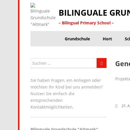
BILINGUALE GRU
– Bilingual Primary School –
Grundschule
Hort
Sc
Gene
Projekt
Sie haben Fragen, ein Anliegen oder
möchten Ihr Kind bei uns anmelden?
Nutzen Sie einfach die
entsprechenden
21. A
Kontaktmöglichkeiten.
Bilinguale Grundschule "Altmark"