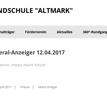
NDSCHULE "ALTMARK"
hulträger
Förderverein
Aktuelles
360°-Rundgan
ral-Anzeiger 12.04.2017
woche „Hospiz macht Schule“
pril 2017
Presse
Mario Kriegel