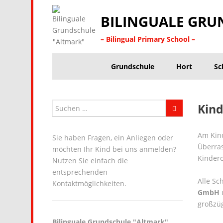
BILINGUALE GRU
– Bilingual Primary School –
Grundschule
Hort
Sc
Kin
Am Kind
Sie haben Fragen, ein Anliegen oder
Überras
möchten Ihr Kind bei uns anmelden?
Kindero
Nutzen Sie einfach die
entsprechenden
Alle Sc
Kontaktmöglichkeiten.
GmbH
großzü
Bilinguale Grundschule "Altmark"