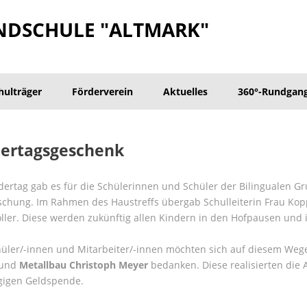
NDSCHULE "ALTMARK"
hulträger
Förderverein
Aktuelles
360°-Rundgan
dertagsgeschenk
ertag gab es für die Schülerinnen und Schüler der Bilingualen Gr
chung. Im Rahmen des Haustreffs übergab Schulleiterin Frau Kop
ller. Diese werden zukünftig allen Kindern in den Hofpausen und 
hüler/-innen und Mitarbeiter/-innen möchten sich auf diesem Wege
und
Metallbau Christoph Meyer
bedanken. Diese realisierten die 
gigen Geldspende.