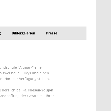
g
Bildergalerien
Presse
undschule "Altmark“ eine
p zwei neue Sulkys und einen
im Hort zur Verfügung stehen.
 herzlich bei Fa.
Fliesen-Soujon
Anschaffung der Geräte mit ihrer