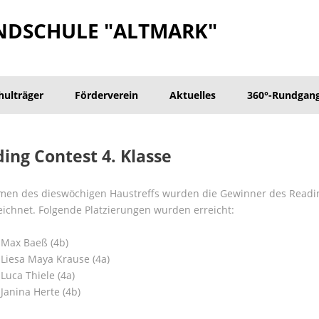
NDSCHULE "ALTMARK"
hulträger
Förderverein
Aktuelles
360°-Rundgan
ing Contest 4. Klasse
en des dieswöchigen Haustreffs wurden die Gewinner des Readin
ichnet. Folgende Platzierungen wurden erreicht:
z Max Baeß (4b)
z Liesa Maya Krause (4a)
 Luca Thiele (4a)
 Janina Herte (4b)