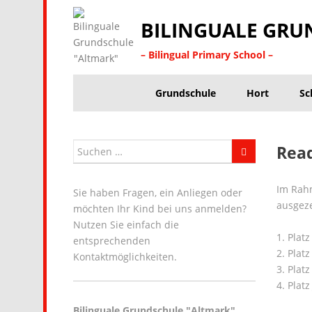
BILINGUALE GRU
– Bilingual Primary School –
Grundschule
Hort
Sc
Read
Im Rahm
Sie haben Fragen, ein Anliegen oder
ausgeze
möchten Ihr Kind bei uns anmelden?
Nutzen Sie einfach die
1. Plat
entsprechenden
2. Plat
Kontaktmöglichkeiten.
3. Platz
4. Platz
Bilinguale Grundschule "Altmark"