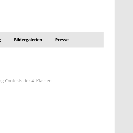
g
Bildergalerien
Presse
g Contests der 4. Klassen