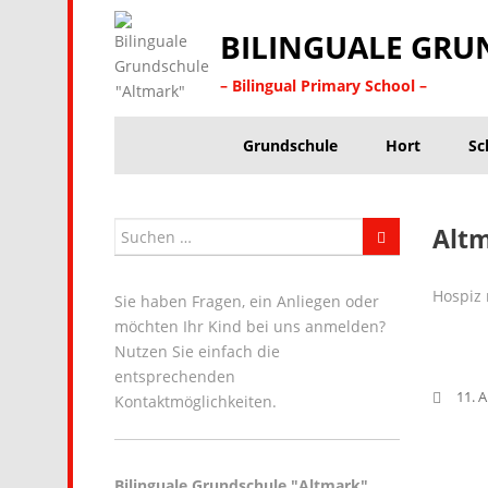
BILINGUALE GRU
– Bilingual Primary School –
Grundschule
Hort
Sc
Altm
Hospiz
Sie haben Fragen, ein Anliegen oder
möchten Ihr Kind bei uns anmelden?
Nutzen Sie einfach die
entsprechenden
11. A
Kontaktmöglichkeiten.
Bilinguale Grundschule "Altmark"