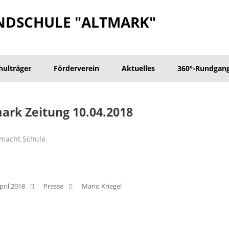
NDSCHULE "ALTMARK"
hulträger
Förderverein
Aktuelles
360°-Rundgan
ark Zeitung 10.04.2018
 macht Schule
pril 2018
Presse
Mario Kriegel