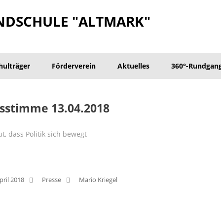
NDSCHULE "ALTMARK"
hulträger
Förderverein
Aktuelles
360°-Rundgan
sstimme 13.04.2018
ut, dass Politik sich bewegt
pril 2018
Presse
Mario Kriegel