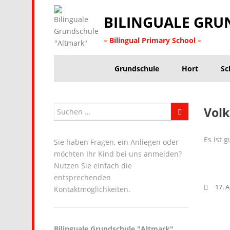
BILINGUALE GRU
– Bilingual Primary School –
Grundschule
Hort
Sc
Volk
Es ist g
Sie haben Fragen, ein Anliegen oder
möchten Ihr Kind bei uns anmelden?
Nutzen Sie einfach die
entsprechenden
17. A
Kontaktmöglichkeiten.
Bilinguale Grundschule "Altmark"