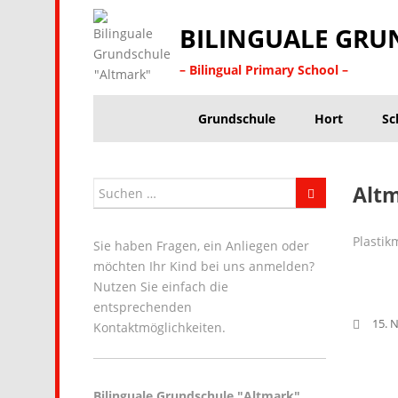
BILINGUALE GRU
– Bilingual Primary School –
Grundschule
Hort
Sc
Altm
Plastik
Sie haben Fragen, ein Anliegen oder
möchten Ihr Kind bei uns anmelden?
Nutzen Sie einfach die
entsprechenden
15. 
Kontaktmöglichkeiten.
Bilinguale Grundschule "Altmark"