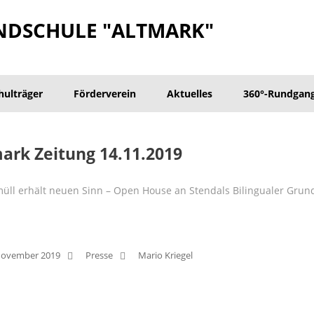
NDSCHULE "ALTMARK"
hulträger
Förderverein
Aktuelles
360°-Rundgan
ark Zeitung 14.11.2019
müll erhält neuen Sinn – Open House an Stendals Bilingualer Grun
November 2019
Presse
Mario Kriegel