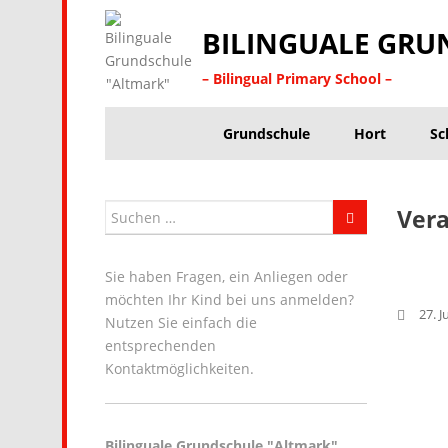
BILINGUALE GRU
– Bilingual Primary School –
Grundschule
Hort
Sc
Vera
Sie haben Fragen, ein Anliegen oder
möchten Ihr Kind bei uns anmelden?
27. J
Nutzen Sie einfach die
entsprechenden
Kontaktmöglichkeiten.
Bilinguale Grundschule "Altmark"