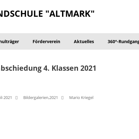
NDSCHULE "ALTMARK"
hulträger
Förderverein
Aktuelles
360°-Rundgan
bschiedung 4. Klassen 2021
,
uli 2021
Bildergalerien
2021
Mario Kriegel