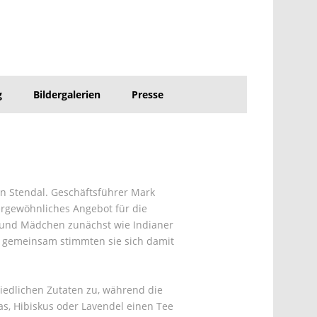
g
Bildergalerien
Presse
in Stendal. Geschäftsführer Mark
ergewöhnliches Angebot für die
n und Mädchen zunächst wie Indianer
d gemeinsam stimmten sie sich damit
hiedlichen Zutaten zu, während die
s, Hibiskus oder Lavendel einen Tee