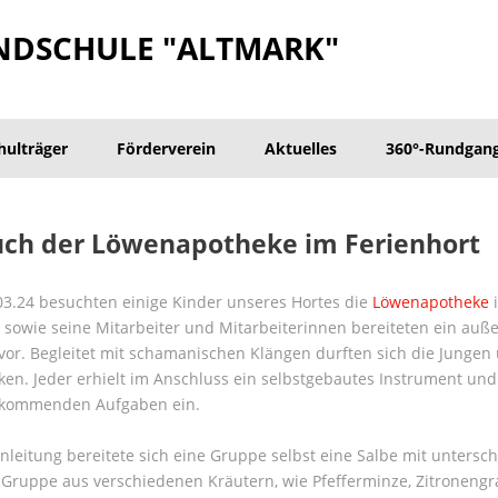
NDSCHULE "ALTMARK"
hulträger
Förderverein
Aktuelles
360°-Rundgan
ch der Löwenapotheke im Ferienhort
3.24 besuchten einige Kinder unseres Hortes die
Löwenapotheke
 sowie seine Mitarbeiter und Mitarbeiterinnen bereiteten ein auß
vor. Begleitet mit schamanischen Klängen durften sich die Junge
en. Jeder erhielt im Anschluss ein selbstgebautes Instrument un
e kommenden Aufgaben ein.
nleitung bereitete sich eine Gruppe selbst eine Salbe mit untersc
Gruppe aus verschiedenen Kräutern, wie Pfefferminze, Zitronengra