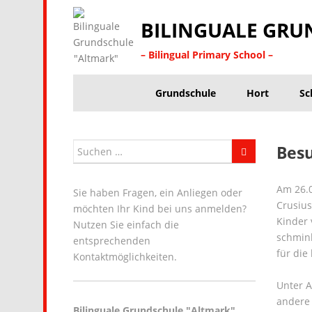
BILINGUALE GRU
– Bilingual Primary School –
Grundschule
Hort
Sc
Besu
Am 26.0
Sie haben Fragen, ein Anliegen oder
Crusius
möchten Ihr Kind bei uns anmelden?
Kinder 
Nutzen Sie einfach die
schmink
entsprechenden
für di
Kontaktmöglichkeiten.
Unter A
andere 
Bilinguale Grundschule "Altmark"