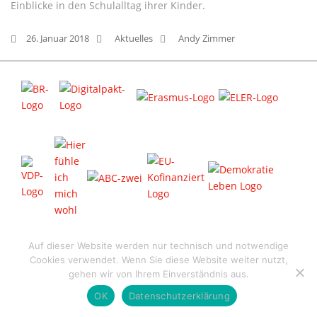
Einblicke in den Schulalltag ihrer Kinder.
26. Januar 2018
Aktuelles
Andy Zimmer
© 2026 Bilinguale Grundschule "Altmark" - designed by
Hey_Marten
Auf dieser Website werden nur technisch und notwendige
Cookies verwendet. Wenn Sie diese Website weiter nutzt,
Datenschutz
Impressum
Kontakt
gehen wir von Ihrem Einverständnis aus.
OK
Datenschutzerklärung