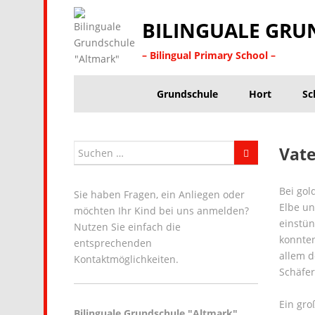
BILINGUALE GRU
– Bilingual Primary School –
Grundschule
Hort
Sc
Vate
Bei gol
Sie haben Fragen, ein Anliegen oder
Elbe un
möchten Ihr Kind bei uns anmelden?
einstün
Nutzen Sie einfach die
konnten
entsprechenden
allem d
Kontaktmöglichkeiten.
Schäfer
Ein gr
Bilinguale Grundschule "Altmark"