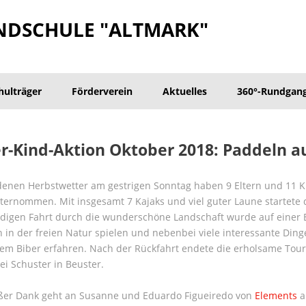
NDSCHULE "ALTMARK"
hulträger
Förderverein
Aktuelles
360°-Rundgan
r-Kind-Aktion Oktober 2018: Paddeln au
denen Herbstwetter am gestrigen Sonntag haben 9 Eltern und 11 Ki
ternommen. Mit insgesamt 7 Kajaks und viel guter Laune startete d
digen Fahrt durch die wunderschöne Landschaft wurde auf einer E
 in der freien Natur spielen und nebenbei viele interessante Din
em Biber erfahren. Nach der Rückfahrt endete die erholsame Tour
ei Schuster in Beuster.
oßer Dank geht an Susanne und Eduardo Figueiredo von
Elements
a