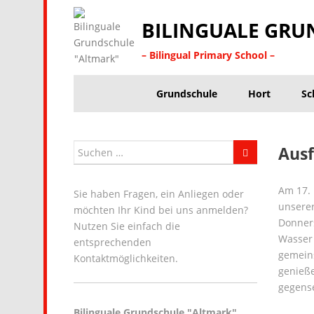
BILINGUALE GRU
– Bilingual Primary School –
Grundschule
Hort
Sc
Ausf
Am 17. 
Sie haben Fragen, ein Anliegen oder
unserer
möchten Ihr Kind bei uns anmelden?
Donners
Nutzen Sie einfach die
Wasser 
entsprechenden
gemeins
Kontaktmöglichkeiten.
genieße
gegens
Bilinguale Grundschule "Altmark"