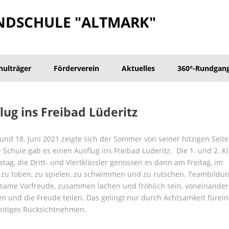
NDSCHULE "ALTMARK"
hulträger
Förderverein
Aktuelles
360°-Rundgan
lug ins Freibad Lüderitz
und 18. Juni 2021 zeigte sich der Sommer von seiner hitzigen Seite
 Schule gab es einen Ausflug ins Freibad Lüderitz. Die 1. und 2. 
tag, die Dritt- und Viertklässler genossen es dann am Freitag, im
zu toben, zu spielen, zu schwimmen und zu rutschen. Teambildun
ame Vorfreude, zusammen lachen und fröhlich sein, voneinander 
n und die Freude teilen. Das gelingt nur durch Achtsamkeit fürei
eitiges Rücksichtnehmen.