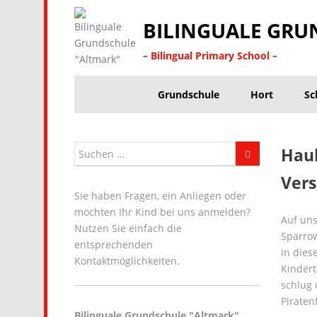
BILINGUALE GRU
– Bilingual Primary School –
Grundschule
Hort
Sc
Hau
Vers
Sie haben Fragen, ein Anliegen oder
möchten Ihr Kind bei uns anmelden?
Auf uns
Nutzen Sie einfach die
Sparro
entsprechenden
in dies
Kontaktmöglichkeiten.
Kindert
schlug 
Piraten
Bilinguale Grundschule "Altmark"