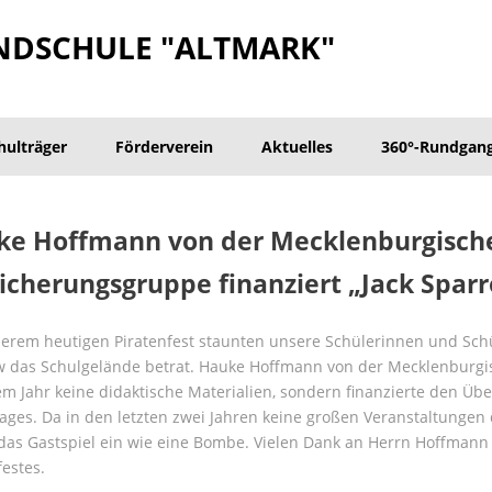
NDSCHULE "ALTMARK"
hulträger
Förderverein
Aktuelles
360°-Rundgan
ke Hoffmann von der Mecklenburgisch
icherungsgruppe finanziert „Jack Spar
erem heutigen Piratenfest staunten unsere Schülerinnen und Schüle
w das Schulgelände betrat. Hauke Hoffmann von der Mecklenburg
em Jahr keine didaktische Materialien, sondern finanzierte den Üb
ages. Da in den letzten zwei Jahren keine großen Veranstaltunge
das Gastspiel ein wie eine Bombe. Vielen Dank an Herrn Hoffmann
festes.