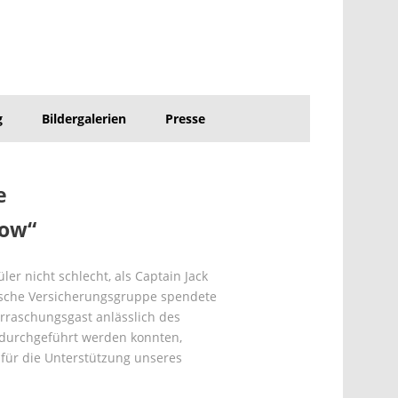
g
Bildergalerien
Presse
e
row“
r nicht schlecht, als Captain Jack
ische Versicherungsgruppe spendete
erraschungsgast anlässlich des
n durchgeführt werden konnten,
 für die Unterstützung unseres